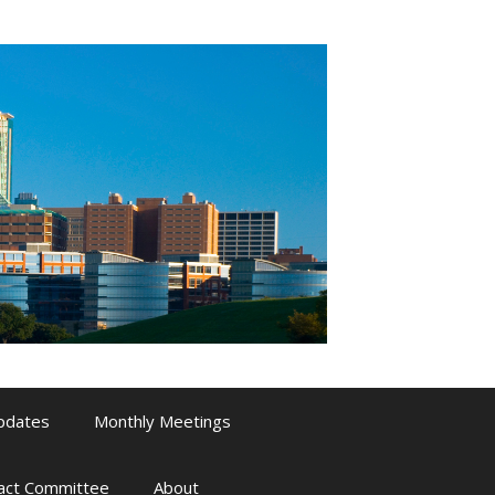
pdates
Monthly Meetings
pact Committee
About