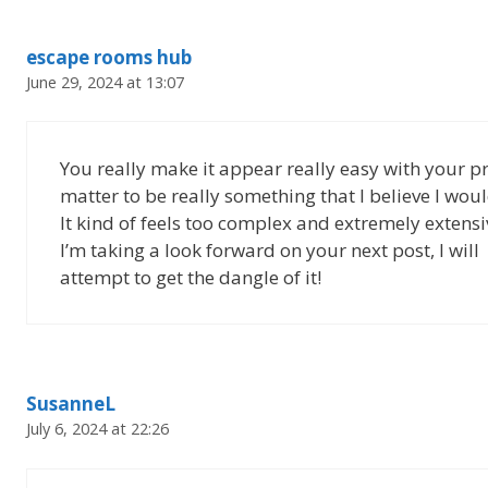
escape rooms hub
June 29, 2024 at 13:07
You really make it appear really easy with your pr
matter to be really something that I believe I wo
It kind of feels too complex and extremely extensi
I’m taking a look forward on your next post, I will
attempt to get the dangle of it!
SusanneL
July 6, 2024 at 22:26