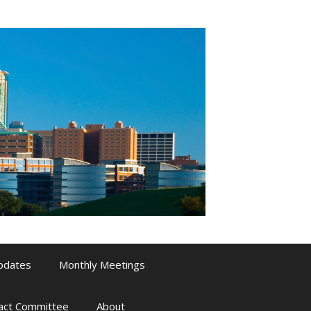
pdates
Monthly Meetings
pact Committee
About