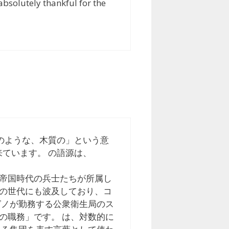
absolutely thankful for the
「木のような、木質の」という意
ら来ています。 の語源は、
ーマ帝国時代の兵士たちが所属し
の世代にも波及しており、コ
グノが勤務する公衆衛生局のス
の職務」です。 は、対数的に