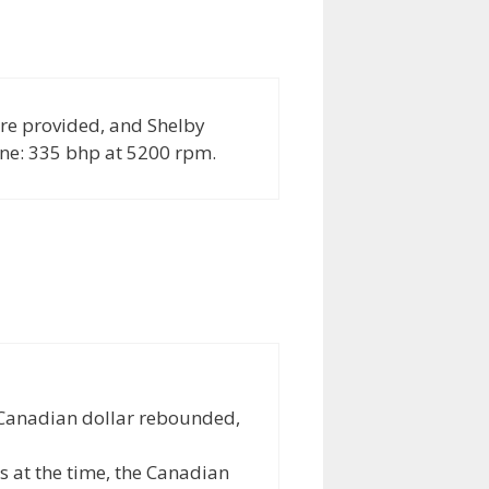
re provided, and Shelby
ine: 335 bhp at 5200 rpm.
e Canadian dollar rebounded,
hs at the time, the Canadian