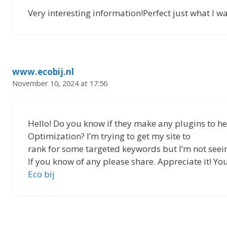
Very interesting information!Perfect just what I wa
www.ecobij.nl
November 10, 2024 at 17:56
Hello! Do you know if they make any plugins to h
Optimization? I’m trying to get my site to
rank for some targeted keywords but I’m not seei
If you know of any please share. Appreciate it! Yo
Eco bij