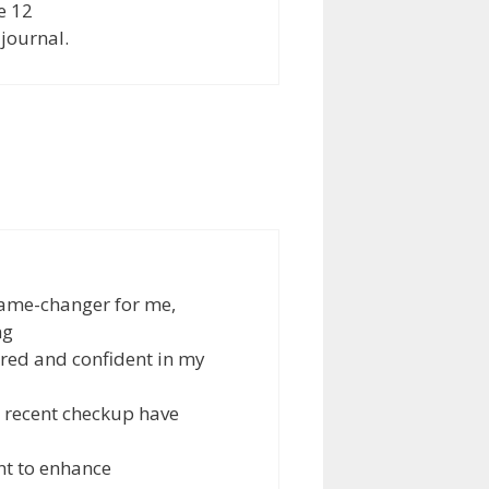
e 12
journal.
game-changer for me,
ng
ered and confident in my
 recent checkup have
nt to enhance