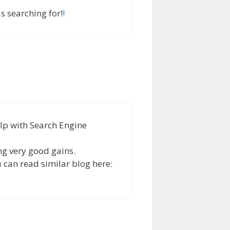
s searching for!
!
elp with Search Engine
ng very good gains.
u can read similar blog here: